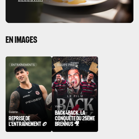
EN IMAGES
ENTRAÎNEMENTS
ÉQUIPE PRO
Vidéo
BACK4BACK, LA
Galerie
REPRISE DE
CONQUÊTE DU 25ÈME
L'ENTRAÎNEMENT 🏉
BRENNUS 🎥