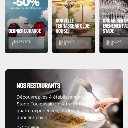
Service évènementie
NOUVELLE
ORGANISER U
TERRASSE AU CLUB
ÉVÉNEMENT A
DERNIÈRE CHANCE
HOUSE !
STADE
J'EN PROFITE
EN SAVOIR
EN SAVOIR
!
PLUS
PLUS
NOS RESTAURANTS
Découvrez les 4 établissements du
Stade Toulousain : quatre atmosphères,
quatre expériences, et des cartes qui
donnent envie !
DÉCOUVRIR