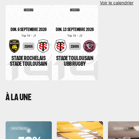
Voir le calendrier
DIM. 6 SEPTEMBRE 2026
DIM. 13 SEPTEMBRE 2026
Top 14 - J1
Top 14 - J2
21H05
21H05
STADE ROCHELAIS
STADE TOULOUSAIN
STADE TOULOUSAIN
UBB RUGBY
À LA UNE
BOUTIQUE
RESTAURANTS
BUSINESS