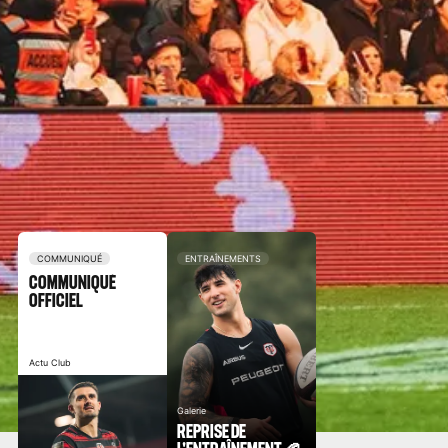
COMMUNIQUÉ
ENTRAÎNEMENTS
COMMUNIQUÉ
OFFICIEL
Actu Club
Galerie
REPRISE DE