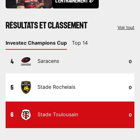
L'ENTRAÎNEMENT 🏉
RÉSULTATS ET CLASSEMENT
Voir tout
Investec Champions Cup
Top 14
4
Saracens
0
5
Stade Rochelais
0
6
Stade Toulousain
0