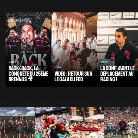
ÉQUIPE PRO
RSE
INTERVIEWS
Vidéo
Vidéo
BACK4BACK, LA
LA CONF' AVANT LE
Vidéo
CONQUÊTE DU 25ÈME
VIDÉO : RETOUR SUR
DÉPLACEMENT AU
BRENNUS 🎥
LE GALA DU FDD
RACING !