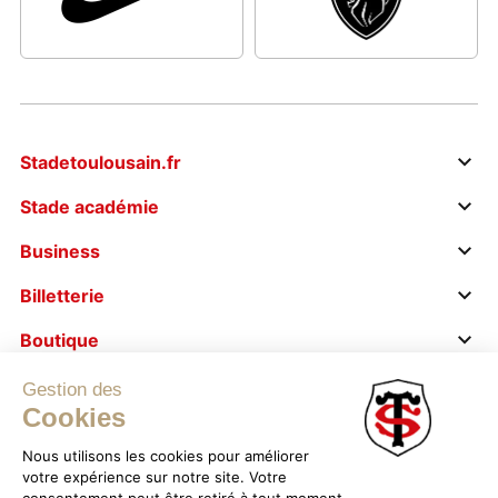
Stadetoulousain.fr
Stade académie
Business
Billetterie
Boutique
Le stade s’engage
Gestion des
Cookies
Nous utilisons les cookies pour améliorer
votre expérience sur notre site. Votre
consentement peut être retiré à tout moment.