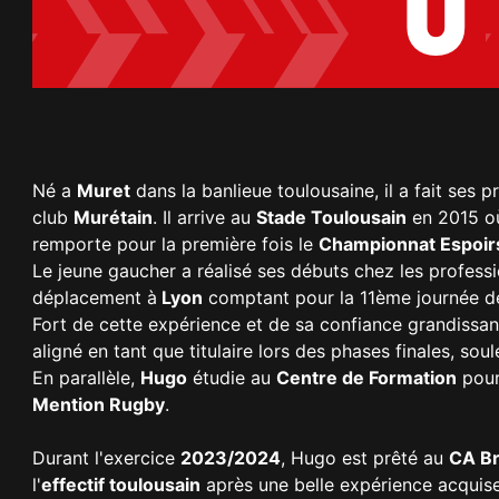
0
Né a
Muret
dans la banlieue toulousaine, il a fait ses 
club
Murétain
. Il arrive au
Stade Toulousain
en 2015 où
remporte pour la première fois le
Championnat Espoir
Le jeune gaucher a réalisé ses débuts chez les profess
déplacement à
Lyon
comptant pour la 11ème journée 
Fort de cette expérience et de sa confiance grandissa
aligné en tant que titulaire lors des phases finales, so
En parallèle,
Hugo
étudie au
Centre de Formation
pour
Mention Rugby
.
Durant l'exercice
2023/2024
, Hugo est prêté au
CA Br
l'
effectif toulousain
après une belle expérience acquise