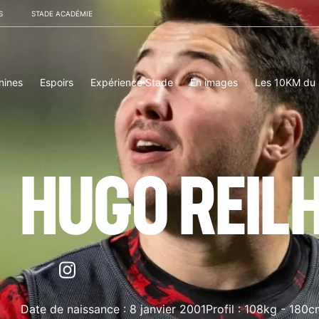
S
STADE ACADÉMIE
nines
Espoirs
Expérience Stade
En images
Les 10KM du
HUGO REIL
Date de naissance :
8 janvier 2001
Profil :
108kg
-
180c