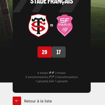
STADE FRANÇAIS
VS
29
17
4 essais
2 essais
3 transformations
2 transformations
1 pénalité
1 pénalité
Retour à la liste