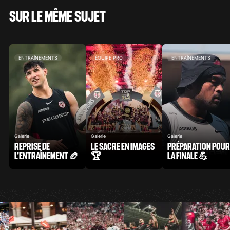
SUR LE MÊME SUJET
ENTRAÎNEMENTS
ÉQUIPE PRO
ENTRAÎNEMENTS
Galerie
Galerie
Galerie
REPRISE DE
LE SACRE EN IMAGES
PRÉPARATION POUR
L'ENTRAÎNEMENT 🏉
🏆
LA FINALE 💪