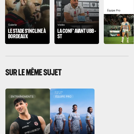
Équipe Pro
Galerie
Vidéo
LE STADE S'INCLINE À
LA CONF' AVANT UBB -
BORDEAUX
ST
SUR LE MÊME SUJET
ENTRAÎNEMENTS
ÉQUIPE PRO