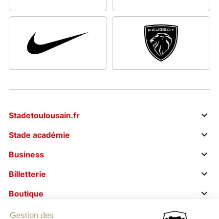
Stadetoulousain.fr
Stade académie
Business
Billetterie
Boutique
Le stade s’engage
Gestion des