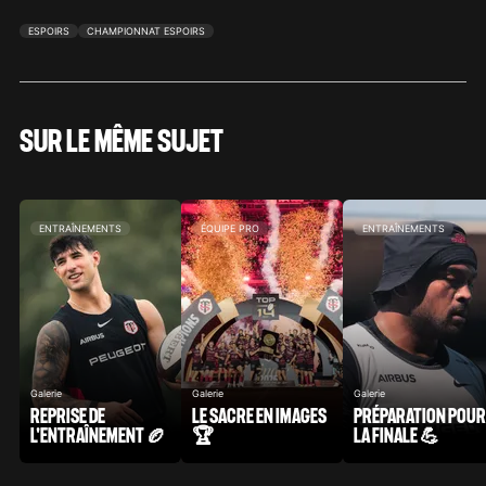
ESPOIRS
CHAMPIONNAT ESPOIRS
SUR LE MÊME SUJET
ENTRAÎNEMENTS
ÉQUIPE PRO
ENTRAÎNEMENTS
Galerie
Galerie
Galerie
REPRISE DE
LE SACRE EN IMAGES
PRÉPARATION POUR
L'ENTRAÎNEMENT 🏉
🏆
LA FINALE 💪