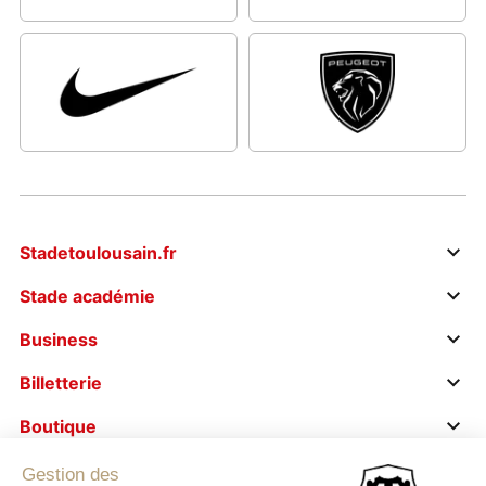
Stadetoulousain.fr
Stade académie
Business
Billetterie
Boutique
Le stade s’engage
Gestion des