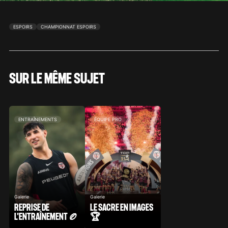
ESPOIRS
CHAMPIONNAT ESPOIRS
SUR LE MÊME SUJET
ENTRAÎNEMENTS
ÉQUIPE PRO
Galerie
Galerie
REPRISE DE
LE SACRE EN IMAGES
L'ENTRAÎNEMENT 🏉
🏆