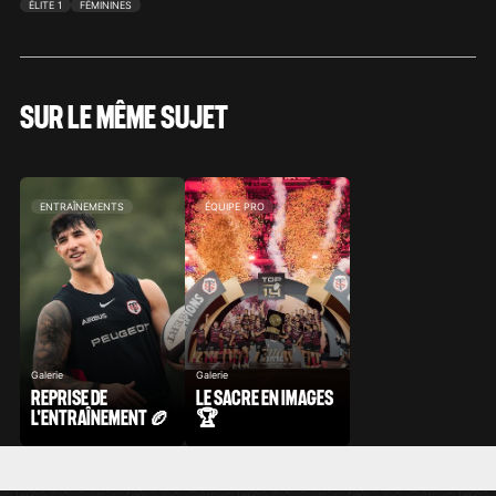
ÉLITE 1
FÉMININES
SUR LE MÊME SUJET
ENTRAÎNEMENTS
ÉQUIPE PRO
Galerie
Galerie
REPRISE DE
LE SACRE EN IMAGES
L'ENTRAÎNEMENT 🏉
🏆