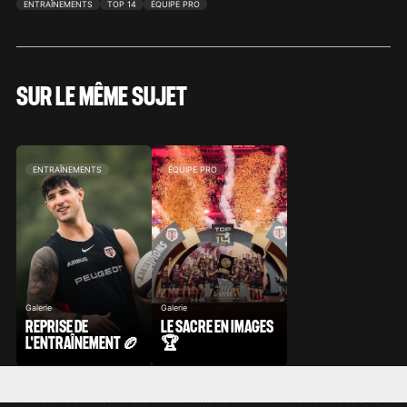
ENTRAÎNEMENTS
TOP 14
ÉQUIPE PRO
SUR LE MÊME SUJET
ENTRAÎNEMENTS
ÉQUIPE PRO
Galerie
Galerie
REPRISE DE
LE SACRE EN IMAGES
L'ENTRAÎNEMENT 🏉
🏆