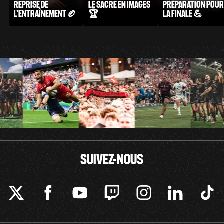
REPRISE DE
LE SACRE EN IMAGES
PRÉPARATION POUR
L'ENTRAÎNEMENT 🏉
🏆
LA FINALE 💪
SUIVEZ-NOUS