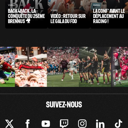
Vidéo
Vidéo
BACK4BACK, LA
LA CONF' AVANT LE
Vidéo
CONQUÊTE DU 25ÈME
VIDÉO : RETOUR SUR
DÉPLACEMENT AU
BRENNUS 🎥
LE GALA DU FDD
RACING !
SUIVEZ-NOUS