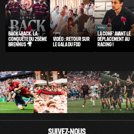
Vidéo
Vidéo
BACK4BACK, LA
LA CONF' AVANT LE
Vidéo
CONQUÊTE DU 25ÈME
VIDÉO : RETOUR SUR
DÉPLACEMENT AU
BRENNUS 🎥
LE GALA DU FDD
RACING !
SUIVEZ-NOUS