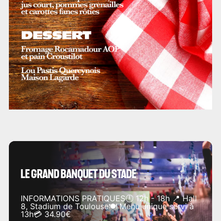
LE GRAND BANQUET DU STADE
INFORMATIONS PRATIQUES🕛 12h - 18h 📍 Hall
8, Stadium de Toulouse🍽️ Menu unique servi à
13h💳 34.90€