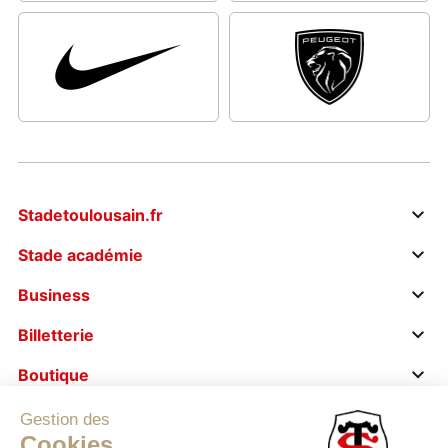
Stadetoulousain.fr
Stade académie
Business
Billetterie
Boutique
Le stade s’engage
Gestion des
Cookies