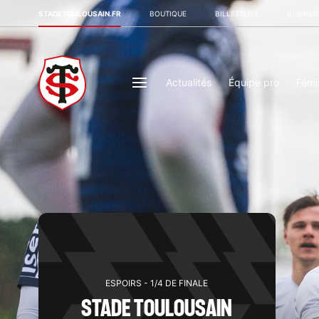
STADETOULOUSAIN.FR
BOUTIQUE
BILLETTERIE
BUSINES
Actualités
Équipe pro
Fémi
ESPOIRS - 1/4 DE FINALE
STADE TOULOUSAIN