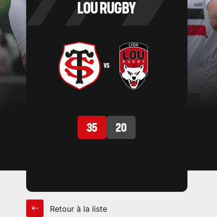
LOU RUGBY
VS
35
20
Retour à la liste