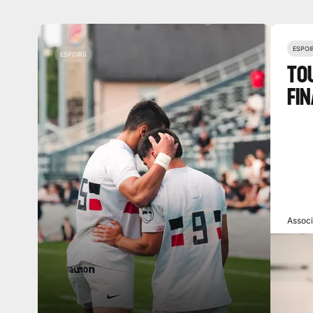
ESPOI
ESPOIRS
TOU
FIN
Associ