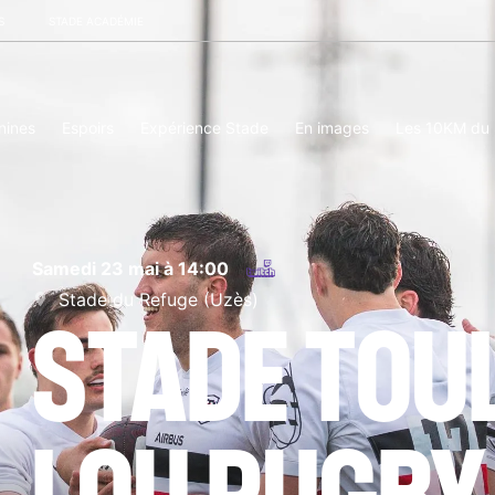
S
STADE ACADÉMIE
nines
Espoirs
Expérience Stade
En images
Les 10KM du
samedi 23 mai à 14:00
Stade du Refuge (Uzès)
STADE TOU
LOU RUGBY